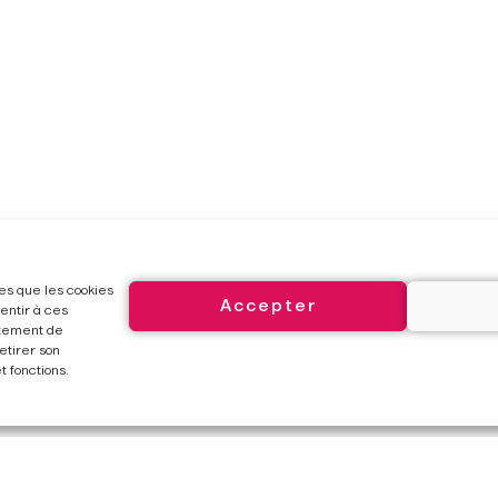
les que les cookies
Accepter
entir à ces
rtement de
etirer son
 fonctions.